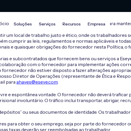
os de forma responsável. Nós nos esforçamos para manter el
Soluções
Serviços
Recursos
Empresa
r um local de trabalho justo e ético, onde os trabalhadores 
m cumprir as leis, regulamentos e normas aplicáveis e todas
cionais e quaisquer obrigações do fornecedor nesta Política, 
diárias e subcontratados que fornecem bens ou serviços a Ese
 em colaboração com o fornecedor para implementar ações co
o fornecedor não estiver disposto a fazer alterações apropria
 nosso Diretor de Operações (representante de Ética e Respo
ail para
ahayes@eseye.com
.
livre e espontânea vontade. O fornecedor não deverá traficar 
risional involuntário. O tráfico inclui transportar, abrigar, re
epósitos” ou seus documentos de identidade. Os trabalhadore
es para obter o seu emprego, seja por parte do fornecedor o
ssas taxas deverão ser reembolsadas ao trabalhador.