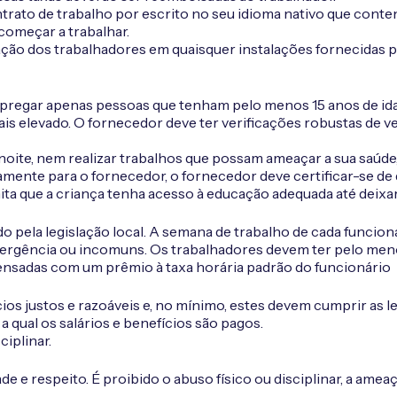
rato de trabalho por escrito no seu idioma nativo que conte
começar a trabalhar.
lação dos trabalhadores em quaisquer instalações fornecidas p
empregar apenas pessoas que tenham pelo menos 15 anos de ida
ais elevado. O fornecedor deve ter verificações robustas de ver
noite, nem realizar trabalhos que possam ameaçar a sua saúd
amente para o fornecedor, o fornecedor deve certificar-se de
ta que a criança tenha acesso à educação adequada até deixar 
 pela legislação local. A semana de trabalho de cada funcion
ergência ou incomuns. Os trabalhadores devem ter pelo menos 
ensadas com um prêmio à taxa horária padrão do funcionário
ios justos e razoáveis e, no mínimo, estes devem cumprir as l
 qual os salários e benefícios são pagos.
iplinar.
 e respeito. É proibido o abuso físico ou disciplinar, a ameaç