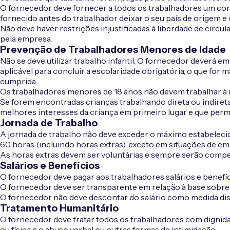
O fornecedor deve fornecer a todos os trabalhadores um cont
fornecido antes do trabalhador deixar o seu país de origem e 
Não deve haver restrições injustificadas à liberdade de circu
pela empresa.
Prevenção de Trabalhadores Menores de Idade
Não se deve utilizar trabalho infantil. O fornecedor deverá 
aplicável para concluir a escolaridade obrigatória, o que for m
cumprida.
Os trabalhadores menores de 18 anos não devem trabalhar à 
Se forem encontradas crianças trabalhando direta ou indiret
melhores interesses da criança em primeiro lugar e que permi
Jornada de Trabalho
A jornada de trabalho não deve exceder o máximo estabelecido
60 horas (incluindo horas extras), exceto em situações de em
As horas extras devem ser voluntárias e sempre serão comp
Salários e Benefícios
O fornecedor deve pagar aos trabalhadores salários e benefíc
O fornecedor deve ser transparente em relação à base sobre a
O fornecedor não deve descontar do salário como medida disc
Tratamento Humanitário
O fornecedor deve tratar todos os trabalhadores com dignidade
ou física e o abuso verbal ou outras formas de intimidação.