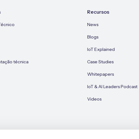
s
Recursos
Técnico
News
Blogs
IoT Explained
ação técnica
Case Studies
Whitepapers
IoT & AI Leaders Podcast
Videos