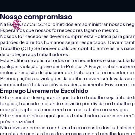
Nosso compromisso
Na Eseye, somos comprometidos em administrar nossos negóci
Esperamos que nossos fornecedores façam o mesmo.
Nossos fornecedores devem cumprir esta Política para garanti
padrões de direitos humanos sejam respeitados. Devem també
Trabalho (OIT). Se houver qualquer conflito entre as leis na
de proteção aos trabalhadores.
Esta Política se aplica a todos os fornecedores e suas subsi
qualquer violação grave desta Política. A Eseye trabalhará
incluir a rescisão de qualquer contrato com o fornecedor, se 
Preocupações ou violações da política devem ser levadas ao
acompanhará todas as dúvidas adequadamente. Envie um e-m
Emprego Livremente Escolhido
O fornecedor deve garantir que todo o trabalho seja feito de 
forçado, traficado, incluindo servidão por dívida, ou trabalho p
coerção, rapto ou fraude em troca de trabalho ou serviços.
O fornecedor não exigirá que os trabalhadores apresentem “d
prévio razoável.
Não deve ser cobrada nenhuma taxa ou custo dos trabalhador
constatado que tais taxas foram pagas pelos trabalhadores, e