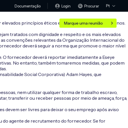
Pt
Login
Procurar
Documentação
evados princípios éticos e respeitar os direitos humanos.
Marque uma reunião
sejam tratados com dignidade e respeito e os mais elevados
 as convenções relevantes da Organização Internacional do
o fornecedor deverá seguir a norma que promove o maior nível
ye. O fornecedor deverá reportar imediatamente a Eseye
rretivas. No entanto, também tomaremos medidas, que podem
das.
nsabilidade Social Corporativa) Adam Hayes, que
pessoas, nem utilizar qualquer forma de trabalho escravo,
crutar, transferir ou receber pessoas por meio de ameaça, força,
s devem ser livres para deixar o seu emprego após aviso
u do agente de recrutamento do fornecedor. Se for