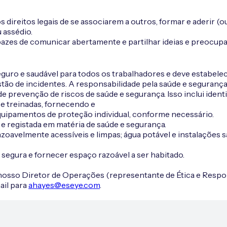
direitos legais de se associarem a outros, formar e aderir (o
 assédio.
azes de comunicar abertamente e partilhar ideias e preocupa
uro e saudável para todos os trabalhadores e deve estabele
stão de incidentes. A responsabilidade pela saúde e segurança
 prevenção de riscos de saúde e segurança. Isso inclui identif
 e treinadas, fornecendo e
uipamentos de proteção individual, conforme necessário.
e registada em matéria de saúde e segurança.
razoavelmente acessíveis e limpas; água potável e instalaçõe
segura e fornecer espaço razoável a ser habitado.
 nosso Diretor de Operações (representante de Ética e Respo
ail para
ahayes@eseye.com
.