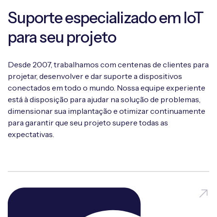
Teste O Seu
Obtenha ajuda e conselhos sobre como criar um
projeto para seu projeto de IoT
Suporte especializado em IoT
Dispositivo Gratuitamente!
caso de negócios robusto e uma visão geral do
projeto para seu projeto de IoT
Marque uma reunião
para seu projeto
Assegure o desempenho ideal com a ajuda dos
especialistas Eseye
Marque uma reunião
Desde 2007, trabalhamos com centenas de clientes para
Marque uma reunião
projetar, desenvolver e dar suporte a dispositivos
conectados em todo o mundo. Nossa equipe experiente
está à disposição para ajudar na solução de problemas,
dimensionar sua implantação e otimizar continuamente
para garantir que seu projeto supere todas as
expectativas.