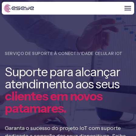
POR PRODUTO
SERVIÇO DE SUPORTE À CONECTIVIDADE CELULAR IOT
AnyNet+ IoT SIM™
Suporte para alcançar
SUPORTE
AnyNet SMARTconnect™
atendimento aos seus
Suporte
INFORMAÇÕES SOBRE IOT
AnyNet Federation™
clientes em novos
AnyNet Federation
Notícias
patamares.
Infinity IoT Platform™
SOBRE NÓS
Suporte Técnico
Blogues
Quem somos
POR CASO DE USO
APIs
Garanta o sucesso do projeto IoT com suporte
PROJETOS DE IOT