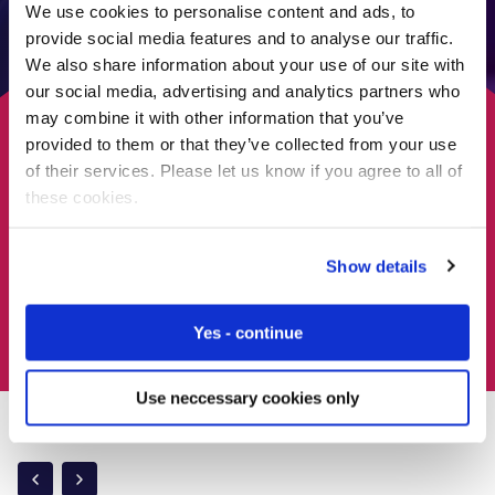
We use cookies to personalise content and ads, to
provide social media features and to analyse our traffic.
We also share information about your use of our site with
Nossas opções de Acordo de Nível de Serviço (SLA)
proporcionam a tranquilidade de saber que seu projeto
our social media, advertising and analytics partners who
está em boas mãos. Com planos padrão e
may combine it with other information that you’ve
personalizados disponíveis, você terá acesso à nossa
provided to them or that they’ve collected from your use
equipe técnica altamente experiente que trabalhará em
of their services. Please let us know if you agree to all of
estreita colaboração para garantir uma resolução rápida
these cookies.
de quaisquer problemas.
Show details
Veja nossos planos de suporte
Yes - continue
Use neccessary cookies only