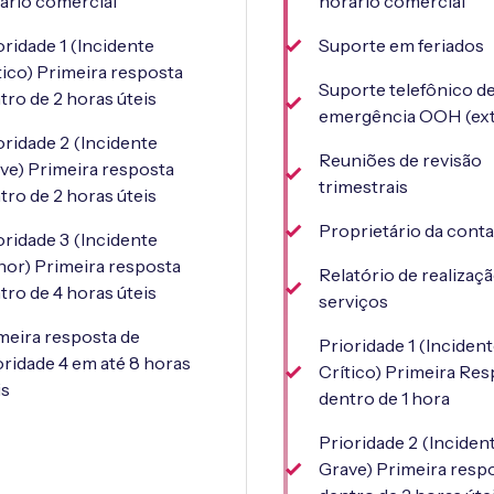
ário comercial
horário comercial
oridade 1 (Incidente
Suporte em feriados
tico) Primeira resposta
Suporte telefônico d
tro de 2 horas úteis
emergência OOH (ex
oridade 2 (Incidente
Reuniões de revisão
ve) Primeira resposta
trimestrais
tro de 2 horas úteis
Proprietário da conta
oridade 3 (Incidente
or) Primeira resposta
Relatório de realizaç
tro de 4 horas úteis
serviços
meira resposta de
Prioridade 1 (Inciden
oridade 4 em até 8 horas
Crítico) Primeira Re
is
dentro de 1 hora
Prioridade 2 (Inciden
Grave) Primeira resp