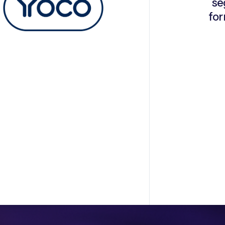
se
for