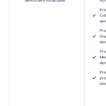
dentro de 8 horas úteis
hor
Pri
Crí
den
Pri
Gra
den
Pri
Men
den
Pri
pri
úte