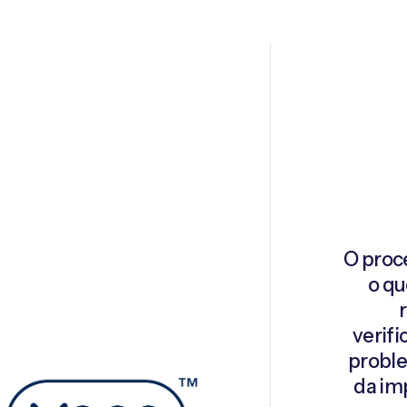
O proc
o qu
verifi
proble
da im