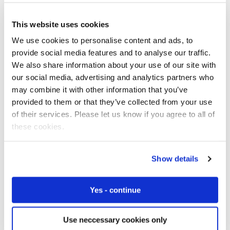
This website uses cookies
A AnyNet Federation oferece acesso imediato a mais de
800 redes. Você se beneficia da conectividade global
We use cookies to personalise content and ads, to
instantânea, sem o incômodo de negociar contratos
provide social media features and to analyse our traffic.
com operadoras diferentes.
We also share information about your use of our site with
our social media, advertising and analytics partners who
may combine it with other information that you’ve
provided to them or that they’ve collected from your use
of their services. Please let us know if you agree to all of
these cookies.
Show details
Yes - continue
Use neccessary cookies only