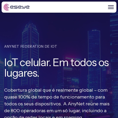
POR PRODUTO
ANYNET FEDERATION DE IOT
AnyNet+ IoT SIM™
IoT celular. Em todos os
SUPORTE
AnyNet SMARTconnect™
lugares.
Suporte
INFORMAÇÕES SOBRE IOT
AnyNet Federation™
AnyNet Federation
Notícias
Cobertura global que é realmente global – com
Infinity IoT Platform™
SOBRE NÓS
quase 100% de tempo de funcionamento para
Suporte Técnico
Blogues
todos os seus dispositivos. A AnyNet reúne mais
Quem somos
POR CASO DE USO
APIs
de 800 operadoras em um só lugar, incluindo a
opção de redes locais e em roaming.
PROJETOS DE IOT