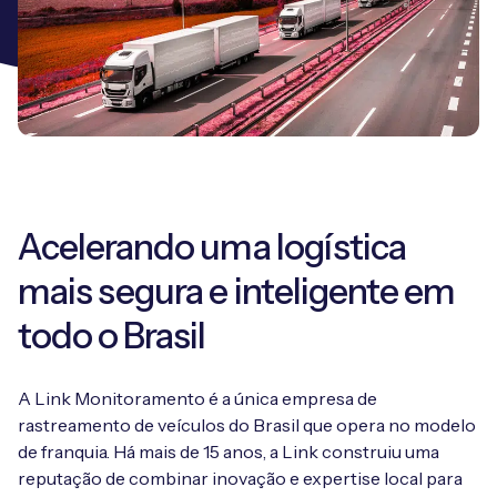
Teste O Seu
Obtenha ajuda e conselhos sobre como criar um
projeto para seu projeto de IoT
Dispositivo Gratuitamente!
caso de negócios robusto e uma visão geral do
projeto para seu projeto de IoT
Marque uma reunião
Assegure o desempenho ideal com a ajuda dos
especialistas Eseye
Marque uma reunião
Marque uma reunião
Acelerando uma logística
mais segura e inteligente em
todo o Brasil
A Link Monitoramento é a única empresa de
rastreamento de veículos do Brasil que opera no modelo
de franquia. Há mais de 15 anos, a Link construiu uma
reputação de combinar inovação e expertise local para