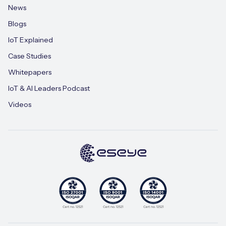
News
Blogs
IoT Explained
Case Studies
Whitepapers
IoT & AI Leaders Podcast
Videos